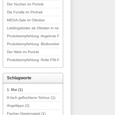
Der Huchen im Porträt
Die Forelle im Portrait
MEGA-Sale im Oktober
Lieblingsköder ab Oktober in neuen Farben
Produktempfehlung: Angelrute Penzil Nano Spin von WFT
Produktempfehlung: BlutbombetteTM
Der Wels im Porträt
Produktempfehlung: Rolle FIN-NOR Lethal LT
Schlagworte
1. Mai
(1)
8-fach geflochtene Schnur
(1)
Angeltipps
(2)
Fischer-Gewinnspiel
(1)