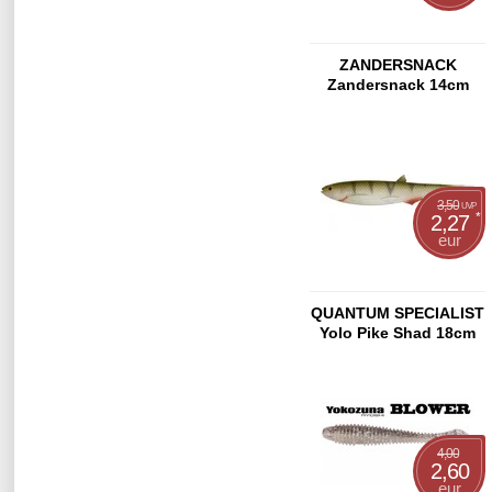
ZANDERSNACK
Zandersnack 14cm
Citrus Shad
3,50
UVP
*
2,27
eur
QUANTUM SPECIALIST
Yolo Pike Shad 18cm
Real-Touch Perch
4,00
2,60
eur