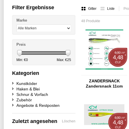
Filter Ergebnisse
Gitter
Liste
Pro
Marke
48 Produkte
Preis
6,90
UVP
*
4,48
Min: €
0
Max: €
25
eur
Kategorien
ZANDERSNACK
Kunstköder
Zandersnack 11cm
Haken & Blei
Night Shad
Schnur & Vorfach
Zubehör
Angebote & Restposten
6,90
UVP
Zuletzt angesehen
*
Löschen
4,48
eur