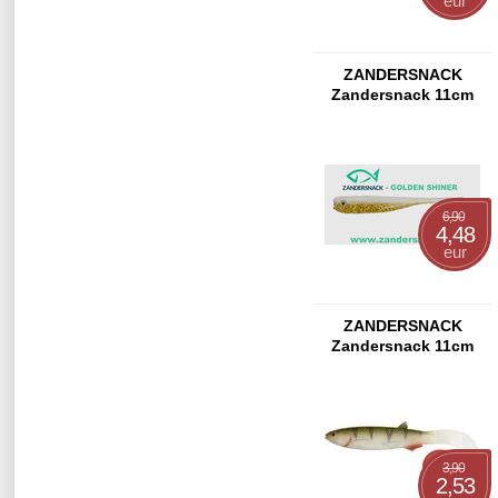
eur
ZANDERSNACK
Zandersnack 11cm
Chartreuse
6,90
4,48
eur
ZANDERSNACK
Zandersnack 11cm
Golden Shiner
3,90
2,53