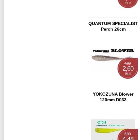
eur
QUANTUM SPECIALIST
Perch 26cm
4,00
2,60
eur
YOKOZUNA Blower
120mm D033
6,90
4,48