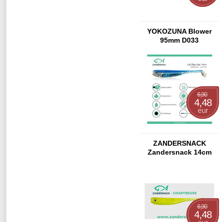
YOKOZUNA Blower
95mm D033
6,90
4,48
eur
ZANDERSNACK
Zandersnack 14cm
Blue Shad
6,90
4,48