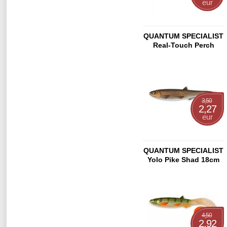
eur
QUANTUM SPECIALIST
Real-Touch Perch
21cm
3,50
2,27
eur
QUANTUM SPECIALIST
Yolo Pike Shad 18cm
Bream Motor Oil
4,50
2,92