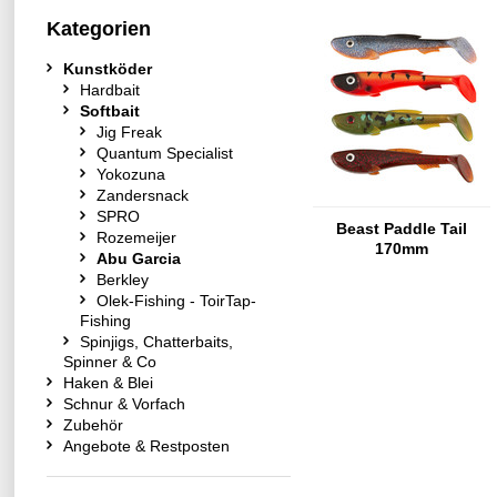
Kategorien
Kunstköder
Hardbait
Softbait
Jig Freak
Quantum Specialist
Yokozuna
Zandersnack
SPRO
Beast Paddle Tail
Rozemeijer
170mm
Abu Garcia
Berkley
Olek-Fishing - ToirTap-
Fishing
Spinjigs, Chatterbaits,
Spinner & Co
Haken & Blei
Schnur & Vorfach
Zubehör
Angebote & Restposten