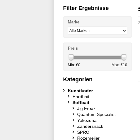
Filter Ergebnisse
Marke
2
Preis
Min: €
0
Max: €
10
Kategorien
Kunstköder
Hardbait
Softbait
Jig Freak
Quantum Specialist
Yokozuna
Zandersnack
SPRO
Rozemeijer