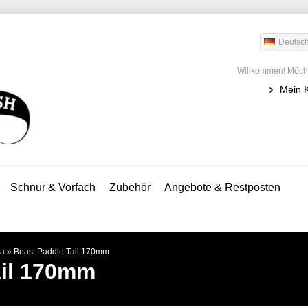
Deutsc
Willkommen! Möcht
Mein 
Schnur & Vorfach
Zubehör
Angebote & Restposten
ia
»
Beast Paddle Tail 170mm
ail 170mm