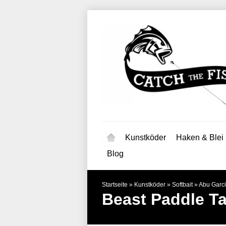
Kunstköder
Haken & Blei
Blog
Startseite
»
Kunstköder
»
Softbait
»
Abu Garc
Beast Paddle T