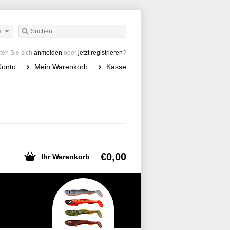
h
en Sie sich
anmelden
oder
jetzt registrieren
?
Konto
Mein Warenkorb
Kasse
€0,00
Ihr Warenkorb