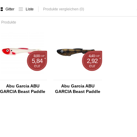
Gitter
Liste
Produkte vergleichen (0)
 Produkte
8,99
4,49
UVP
UVP
*
*
5,84
2,92
eur
eur
Abu Garcia ABU
Abu Garcia ABU
GARCIA Beast Paddle
GARCIA Beast Paddle
Tail 170mm
Tail 170mm