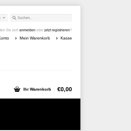
h
en Sie sich
anmelden
oder
jetzt registrieren
?
Konto
Mein Warenkorb
Kasse
€0,00
Ihr Warenkorb