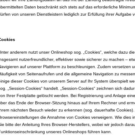
übermittelten Daten beschränkt sich stets auf das erforderliche Minim
dürfen von unseren Dienstleistern lediglich zur Erfüllung ihrer Aufgabe
Cookies
Unter anderem nutzt unser Onlineshop sog. „Cookies“, welche dazu die
insgesamt nutzerfreundlicher, effektiver sowie sicherer zu machen – e
Navigieren auf unserer Plattform zu beschleunigen. Zudem versetzen u
Häufigkeit von Seitenaufrufen und die allgemeine Navigation zu messen
einige dieser Cookies von unserem Server auf Ihr System überspielt we
sog. „Session-Cookies“ handelt. „Session-Cookies“ zeichnen sich dadu
von Ihrer Festplatte gelöscht werden. Bei Registrierung und Anlage ei
über das Ende der Browser-Sitzung hinaus auf Ihrem Rechner und ermö
Ihrem nächsten Besuch wieder zu erkennen (sog. dauerhafte Cookies). 
Browsereinstellungen die Annahme von Cookies verweigern. Wie dies im
Sie bitte der Anleitung Ihres Browser-Herstellers, wobei wir jedoch dara
Funktionseinschränkung unseres Onlineshops führen kann.