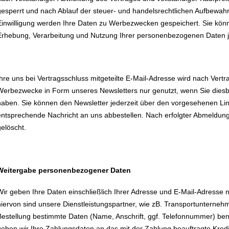
gesperrt und nach Ablauf der steuer- und handelsrechtlichen Aufbewahrun
Einwilligung werden Ihre Daten zu Werbezwecken gespeichert. Sie könn
Erhebung, Verarbeitung und Nutzung Ihrer personenbezogenen Daten je
Ihre uns bei Vertragsschluss mitgeteilte E-Mail-Adresse wird nach Vert
Werbezwecke in Form unseres Newsletters nur genutzt, wenn Sie diesbez
haben. Sie können den Newsletter jederzeit über den vorgesehenen Lin
entsprechende Nachricht an uns abbestellen. Nach erfolgter Abmeldung
gelöscht.
Weitergabe personenbezogener Daten
Wir geben Ihre Daten einschließlich Ihrer Adresse und E-Mail-Adresse 
hiervon sind unsere Dienstleistungspartner, wie zB. Transportunternehm
Bestellung bestimmte Daten (Name, Anschrift, ggf. Telefonnummer) be
geben wir Ihre Zahlungsdaten an das mit der Zahlung beauftragte Kredit