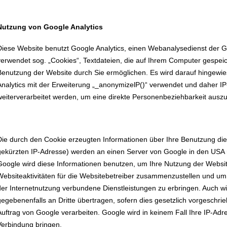
Nutzung von Google Analytics
Diese Website benutzt Google Analytics, einen Webanalysedienst der Go
verwendet sog. „Cookies“, Textdateien, die auf Ihrem Computer gespei
Benutzung der Website durch Sie ermöglichen. Es wird darauf hingewi
Analytics mit der Erweiterung „_anonymizelP()“ verwendet und daher IP
weiterverarbeitet werden, um eine direkte Personenbeziehbarkeit ausz
Die durch den Cookie erzeugten Informationen über Ihre Benutzung dies
gekürzten IP-Adresse) werden an einen Server von Google in den USA 
Google wird diese Informationen benutzen, um Ihre Nutzung der Websi
Websiteaktivitäten für die Websitebetreiber zusammenzustellen und um
der Internetnutzung verbundene Dienstleistungen zu erbringen. Auch w
gegebenenfalls an Dritte übertragen, sofern dies gesetzlich vorgeschrie
Auftrag von Google verarbeiten. Google wird in keinem Fall Ihre IP-Ad
Verbindung bringen.