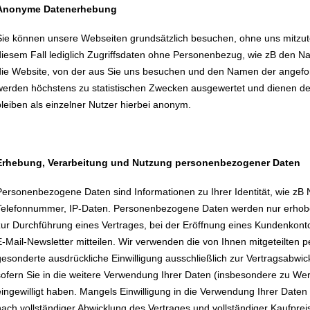
Anonyme Datenerhebung
Sie können unsere Webseiten grundsätzlich besuchen, ohne uns mitzutei
diesem Fall lediglich Zugriffsdaten ohne Personenbezug, wie zB den Na
die Website, von der aus Sie uns besuchen und den Namen der angefor
werden höchstens zu statistischen Zwecken ausgewertet und dienen de
bleiben als einzelner Nutzer hierbei anonym.
Erhebung, Verarbeitung und Nutzung personenbezogener Daten
Personenbezogene Daten sind Informationen zu Ihrer Identität, wie zB
Telefonnummer, IP-Daten. Personenbezogene Daten werden nur erhobe
zur Durchführung eines Vertrages, bei der Eröffnung eines Kundenkon
E-Mail-Newsletter mitteilen. Wir verwenden die von Ihnen mitgeteilte
gesonderte ausdrückliche Einwilligung ausschließlich zur Vertragsabwi
sofern Sie in die weitere Verwendung Ihrer Daten (insbesondere zu We
eingewilligt haben. Mangels Einwilligung in die Verwendung Ihrer Dat
nach vollständiger Abwicklung des Vertrages und vollständiger Kaufpre