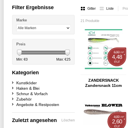
Filter Ergebnisse
Gitter
Liste
Pro
Marke
21 Produkte
Preis
6,90
UVP
*
4,48
Min: €
0
Max: €
25
eur
Kategorien
ZANDERSNACK
Kunstköder
Zandersnack 11cm
Haken & Blei
Night Shad
Schnur & Vorfach
Zubehör
Angebote & Restposten
4,00
UVP
Zuletzt angesehen
*
Löschen
2,60
eur