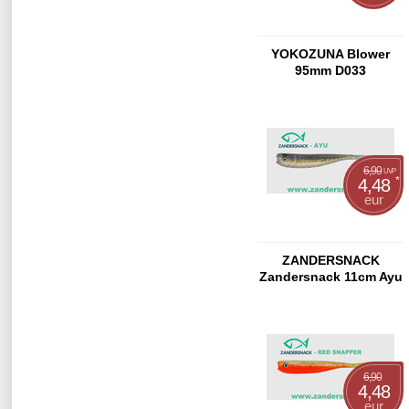
YOKOZUNA Blower
95mm D033
6,90
UVP
*
4,48
eur
ZANDERSNACK
Zandersnack 11cm Ayu
6,90
4,48
eur