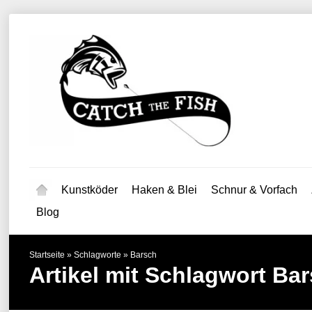
Kunstköder
Haken & Blei
Schnur & Vorfach
Blog
Startseite
»
Schlagworte
»
Barsch
Artikel mit Schlagwort Ba