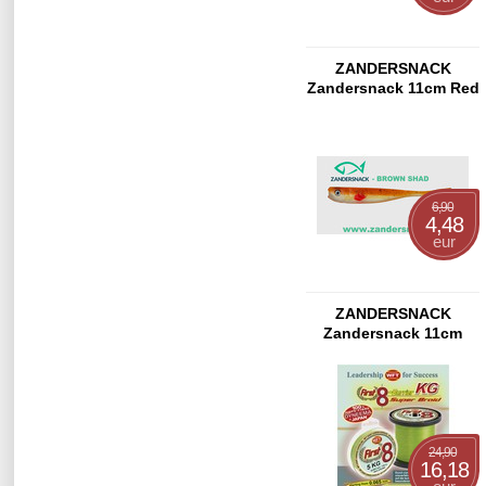
ZANDERSNACK
Zandersnack 11cm Red
Snapper
6,90
4,48
eur
ZANDERSNACK
Zandersnack 11cm
Brown Shad
24,90
16,18