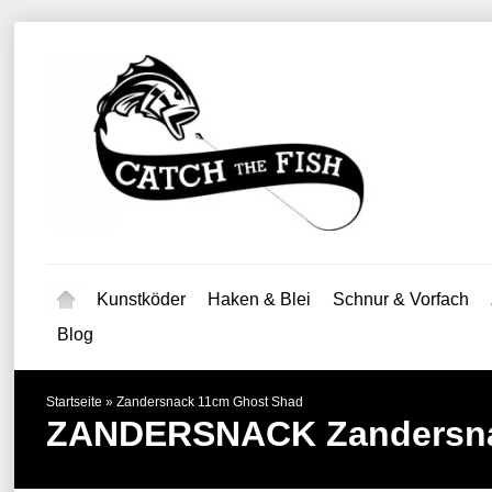
Kunstköder
Haken & Blei
Schnur & Vorfach
Blog
Startseite
»
Zandersnack 11cm Ghost Shad
ZANDERSNACK
Zandersn