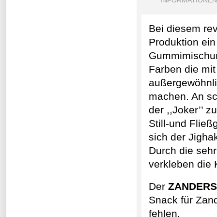
INFORMATIONEN
Bei diesem re
Produktion ein
Gummimischung
Farben die mi
außergewöhnlic
machen. An sc
der ,,Joker’’ 
Still-und Flie
sich der Jigha
Durch die seh
verkleben die 
Der
ZANDER
Snack für Zand
fehlen.