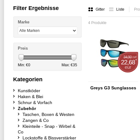
Filter Ergebnisse
Gitter
Liste
Pro
Marke
4 Produkte
Preis
34,90
UVP
*
22,68
Min: €
0
Max: €
35
eur
Kategorien
Greys G3 Sunglasses
Kunstköder
Haken & Blei
Schnur & Vorfach
Zubehör
Taschen, Boxen & Westen
Zangen & Co
Kleinteile - Snap - Wirbel &
Co
Lockstoffe & Bissverstärker