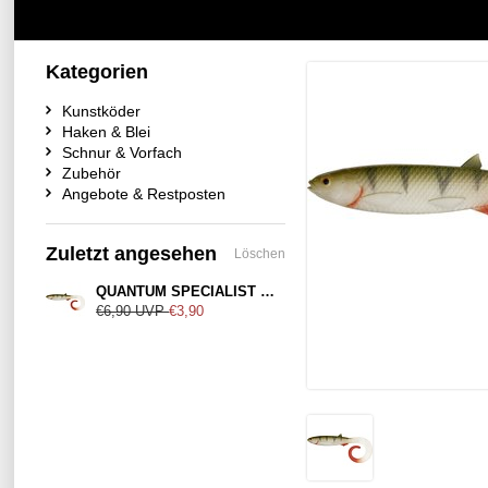
Kategorien
Kunstköder
Haken & Blei
Schnur & Vorfach
Zubehör
Angebote & Restposten
Zuletzt angesehen
Löschen
QUANTUM SPECIALIST Real-Touch Perch 21cm
€6,90
UVP
€3,90