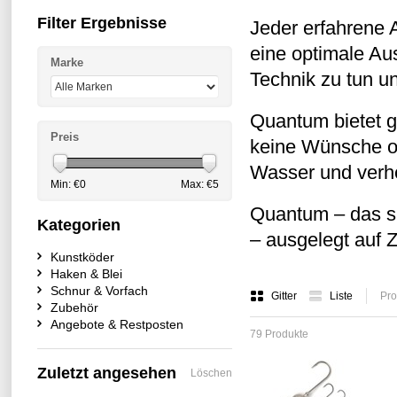
Filter Ergebnisse
Jeder erfahrene 
eine optimale Au
Marke
Technik zu tun un
Quantum bietet g
Preis
keine Wünsche of
Wasser und verhe
Min: €
0
Max: €
5
Quantum – das si
Kategorien
– ausgelegt auf Z
Kunstköder
Haken & Blei
Schnur & Vorfach
Gitter
Liste
Pro
Zubehör
Angebote & Restposten
79 Produkte
Zuletzt angesehen
Löschen