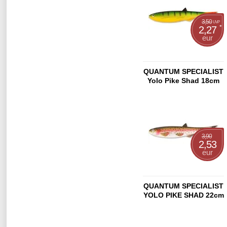
3,50
UVP
*
2,27
eur
QUANTUM SPECIALIST
Yolo Pike Shad 18cm
Firetiger Hot Tail
3,90
2,53
eur
QUANTUM SPECIALIST
YOLO PIKE SHAD 22cm
RAINBOW TROUT