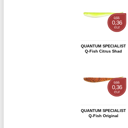
0,55
0,36
eur
QUANTUM SPECIALIST
Q-Fish Citrus Shad
13cm
0,55
0,36
eur
QUANTUM SPECIALIST
Q-Fish Original
Appleseed 13cm