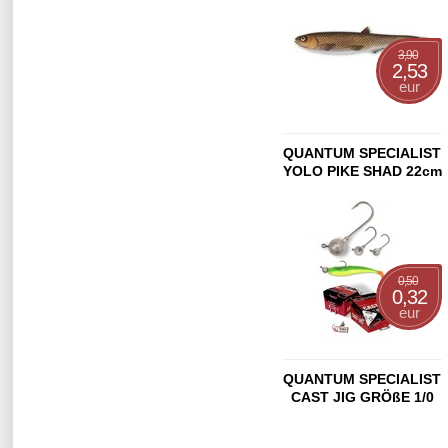
3,90
2,53
eur
QUANTUM SPECIALIST
YOLO PIKE SHAD 22cm
BREAM MOTOR OIL
0,50
0,32
eur
QUANTUM SPECIALIST
CAST JIG GRÖßE 1/0
50 DEGREE