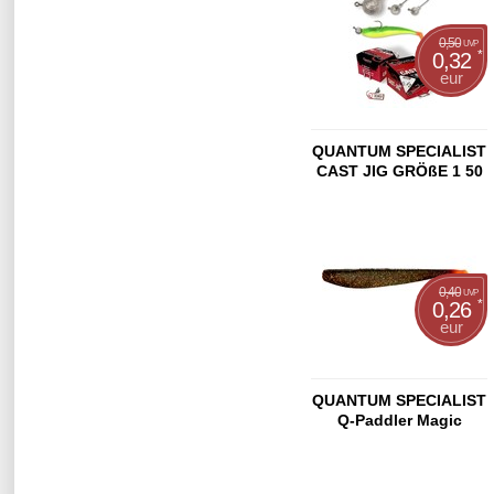
0,50
UVP
*
0,32
eur
QUANTUM SPECIALIST
CAST JIG GRÖßE 1 50
DEGREE
0,40
UVP
*
0,26
eur
QUANTUM SPECIALIST
Q-Paddler Magic
Motoroil