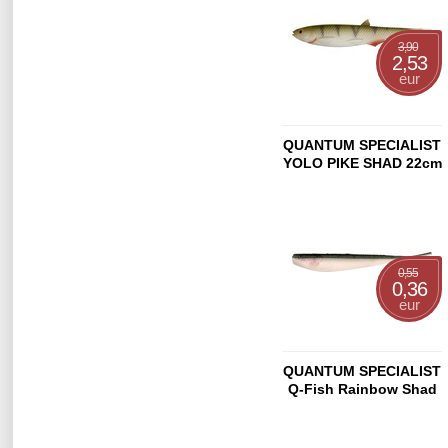
3,90
2,53
eur
QUANTUM SPECIALIST
YOLO PIKE SHAD 22cm
Real-Touch Perch
0,55
0,36
eur
QUANTUM SPECIALIST
Q-Fish Rainbow Shad
13cm