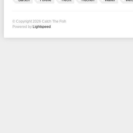
Barsch
Forelle
Hecht
Huchen
Waller
Wel
© Copyright 2026 Catch The Fish
Powered by
Lightspeed