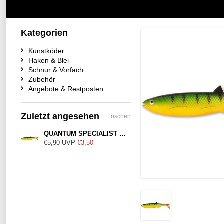
Kategorien
Kunstköder
Haken & Blei
Schnur & Vorfach
Zubehör
Angebote & Restposten
Zuletzt angesehen
Löschen
QUANTUM SPECIALIST Yolo Pike Shad 18cm Firetiger Hot Tail
€5,90
UVP
€3,50