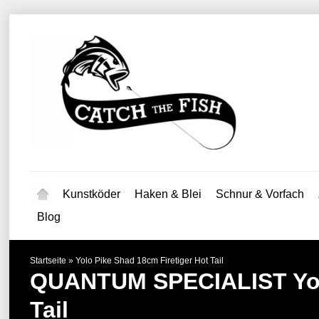
Kunstköder
Haken & Blei
Schnur & Vorfach
Blog
Startseite
»
Yolo Pike Shad 18cm Firetiger Hot Tail
QUANTUM SPECIALIST
Yo
Tail