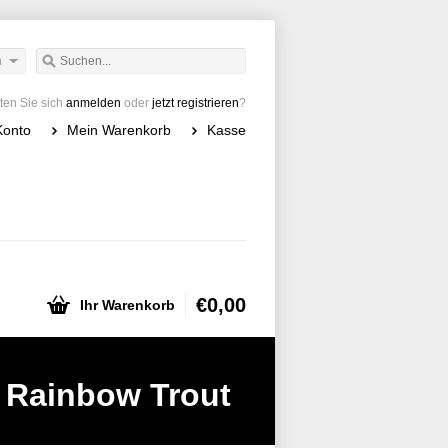
h
en Sie sich
anmelden
oder
jetzt registrieren
?
Konto
Mein Warenkorb
Kasse
€0,00
Ihr Warenkorb
 Rainbow Trout