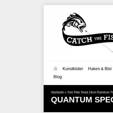
Kunstköder
Haken & Blei
Blog
Startseite
»
Yolo Pike Shad 18cm Rainbow Tr
QUANTUM SPEC