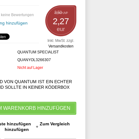
3,50
UVP
 keine Bewertungen
2,27
ng hinzufügen
eur
Inkl. MwSt. zzgl.
Versandkosten
QUANTUM SPECIALIST
QUANYOL3266307
Nicht auf Lager
AD VON QUANTUM IST EIN ECHTER
D SOLLTE IN KEINER KÖDERBOX
M WARENKORB HINZUFÜGEN
ste hinzufügen
Zum Vergleich
hinzufügen