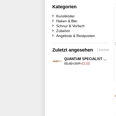
Kategorien
Kunstköder
Haken & Blei
Schnur & Vorfach
Zubehör
Angebote & Restposten
Zuletzt angesehen
Löschen
QUANTUM SPECIALIST Yolo Pike Shad 18cm Rainbow Trout
€5,90
UVP
€3,50