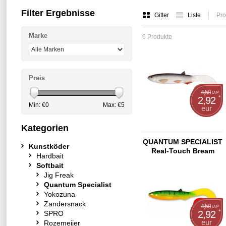
Filter Ergebnisse
Gitter
Liste
Pro
Marke
6 Produkte
Preis
4,50
UVP
*
2,92
Min: €
0
Max: €
5
eur
Kategorien
QUANTUM SPECIALIST
Kunstköder
Real-Touch Bream
Hardbait
26cm
Softbait
Jig Freak
Quantum Specialist
Yokozuna
Zandersnack
4,50
UVP
*
2,92
SPRO
eur
Rozemeijer