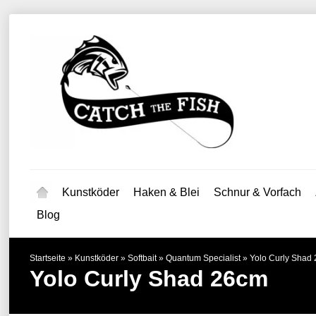
Kunstköder
Haken & Blei
Schnur & Vorfach
Blog
Startseite
»
Kunstköder
»
Softbait
»
Quantum Specialist
»
Yolo Curly Shad
Yolo Curly Shad 26cm