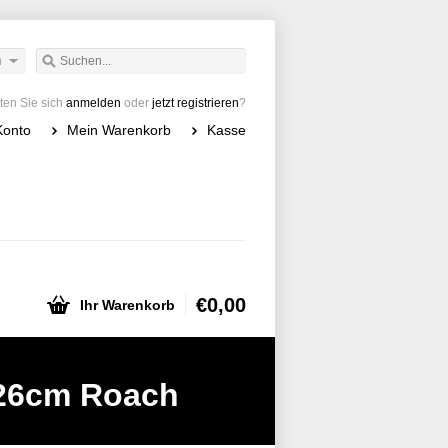
h
en Sie sich
anmelden
oder
jetzt registrieren
?
Konto
Mein Warenkorb
Kasse
€0,00
Ihr Warenkorb
26cm Roach