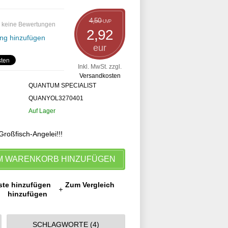
4,50
UVP
 keine Bewertungen
2,92
ng hinzufügen
eur
Inkl. MwSt. zzgl.
Versandkosten
QUANTUM SPECIALIST
QUANYOL3270401
Auf Lager
Großfisch-Angelei!!!
M WARENKORB HINZUFÜGEN
ste hinzufügen
Zum Vergleich
hinzufügen
SCHLAGWORTE (4)