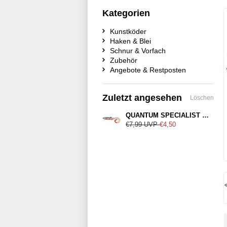
Kategorien
Kunstköder
Haken & Blei
Schnur & Vorfach
Zubehör
Angebote & Restposten
Zuletzt angesehen
Löschen
QUANTUM SPECIALIST Roach 26cm
€7,99
UVP
€4,50