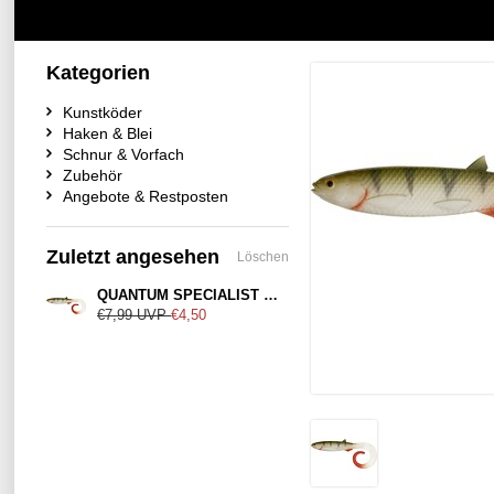
Kategorien
Kunstköder
Haken & Blei
Schnur & Vorfach
Zubehör
Angebote & Restposten
Zuletzt angesehen
Löschen
QUANTUM SPECIALIST Real-Touch Perch 26cm
€7,99
UVP
€4,50