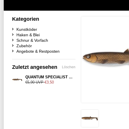
Kategorien
Kunstköder
Haken & Blei
Schnur & Vorfach
Zubehör
Angebote & Restposten
Zuletzt angesehen
Löschen
QUANTUM SPECIALIST Yolo Pike Shad 18cm Bream Motor Oil
€5,90
UVP
€3,50