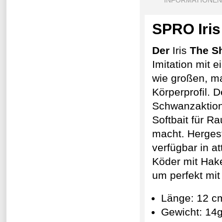
INFORMATIONEN
SPRO Iris
Der
Iris
The S
Imitation mit 
wie großen, ma
Körperprofil. 
Schwanzaktion
Softbait für R
macht. Hergest
verfügbar in a
Köder mit Hake
um perfekt mi
Länge: 12 c
Gewicht: 14g