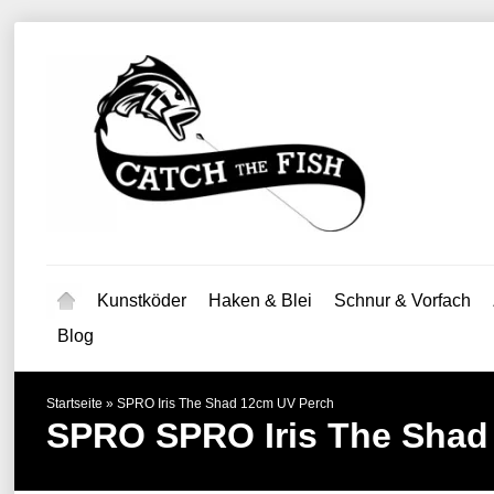
Kunstköder
Haken & Blei
Schnur & Vorfach
Blog
Startseite
»
SPRO Iris The Shad 12cm UV Perch
SPRO
SPRO Iris The Shad