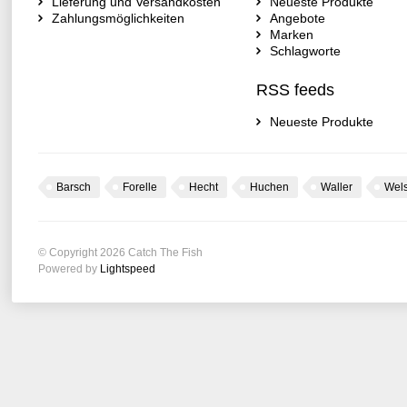
Lieferung und Versandkosten
Neueste Produkte
Zahlungsmöglichkeiten
Angebote
Marken
Schlagworte
RSS feeds
Neueste Produkte
Barsch
Forelle
Hecht
Huchen
Waller
Wel
© Copyright 2026 Catch The Fish
Powered by
Lightspeed