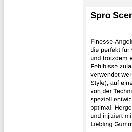
Spro Scen
Finesse-Angeln
die perfekt fü
und trotzdem e
Fehlbisse zul
verwendet werd
Style), auf ei
von der Techni
speziell entw
optimal. Herg
und injiziert m
Liebling Gummi