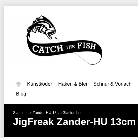
Kunstköder
Haken & Blei
Schnur & Vorfach
Blog
Startseite
»
Zander-HU 13cm Glacier-Ice
JigFreak
Zander-HU 13cm 