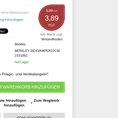
5,99
UVP
 keine Bewertungen
3,89
ng hinzufügen
eur
Inkl. MwSt. zzgl.
Versandkosten
Berkley
BERKLEY-SICKVAMPER22CM-
1531862
Auf Lager
rlagic- und Vertikalangeln!!
M WARENKORB HINZUFÜGEN
ste hinzufügen
Zum Vergleich
hinzufügen