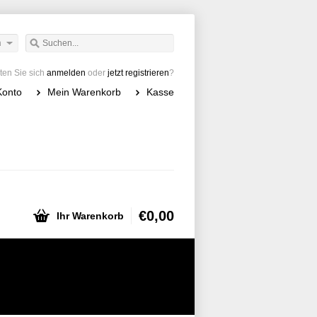
h
en Sie sich
anmelden
oder
jetzt registrieren
?
Konto
Mein Warenkorb
Kasse
€0,00
Ihr Warenkorb