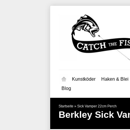
Kunstköder
Haken & Blei
Blog
Startseite
»
Sick Vamper 22cm Perch
Berkley
Sick Va