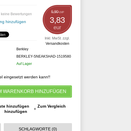
5,90
UVP
 keine Bewertungen
3,83
ng hinzufügen
eur
Inkl. MwSt. zzgl.
Versandkosten
Berkley
BERKLEY-SNEAKSHAD-1519580
Auf Lager
el eingesetzt werden kann!!
M WARENKORB HINZUFÜGEN
ste hinzufügen
Zum Vergleich
hinzufügen
SCHLAGWORTE (0)