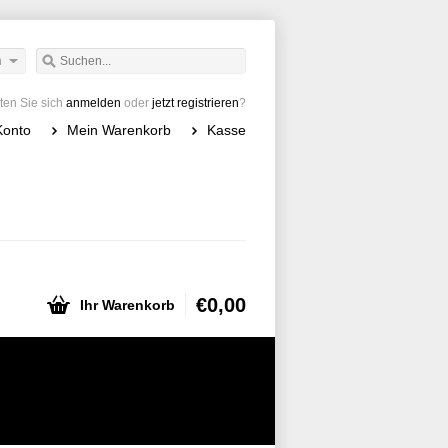
h
en Sie sich
anmelden
oder
jetzt registrieren
?
Konto
Mein Warenkorb
Kasse
€0,00
Ihr Warenkorb