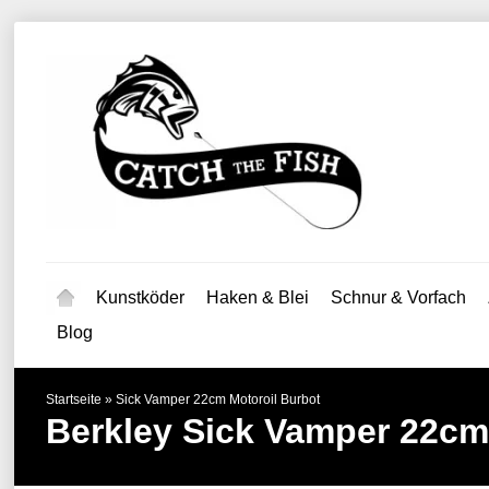
Kunstköder
Haken & Blei
Schnur & Vorfach
Blog
Startseite
»
Sick Vamper 22cm Motoroil Burbot
Berkley
Sick Vamper 22cm