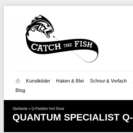
Kunstköder
Haken & Blei
Schnur & Vorfach
Blog
Startseite
»
Q-Paddler Hot Shad
QUANTUM SPECIALIST
Q-