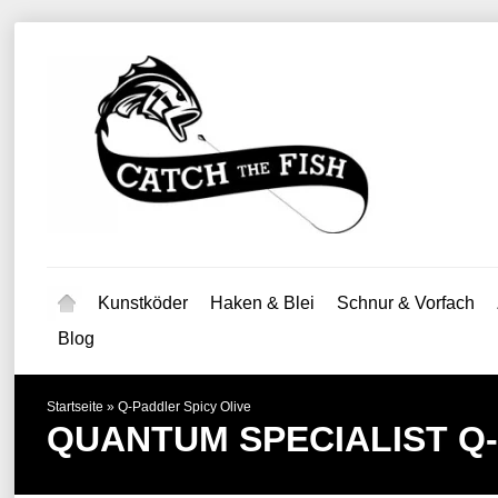
Kunstköder
Haken & Blei
Schnur & Vorfach
Blog
Startseite
»
Q-Paddler Spicy Olive
QUANTUM SPECIALIST
Q-