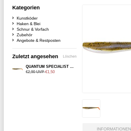
Kategorien
Kunstköder
Haken & Blei
Schnur & Vorfach
Zubehör
Angebote & Restposten
Zuletzt angesehen
Löschen
QUANTUM SPECIALIST Q-Paddler Spicy Olive
€2,90
UVP
€1,50
INFORMATIONEN