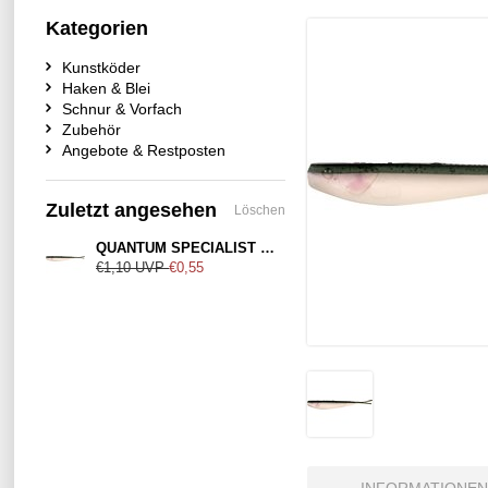
Kategorien
Kunstköder
Haken & Blei
Schnur & Vorfach
Zubehör
Angebote & Restposten
Zuletzt angesehen
Löschen
QUANTUM SPECIALIST Q-Fish Rainbow Shad 13cm
€1,10
UVP
€0,55