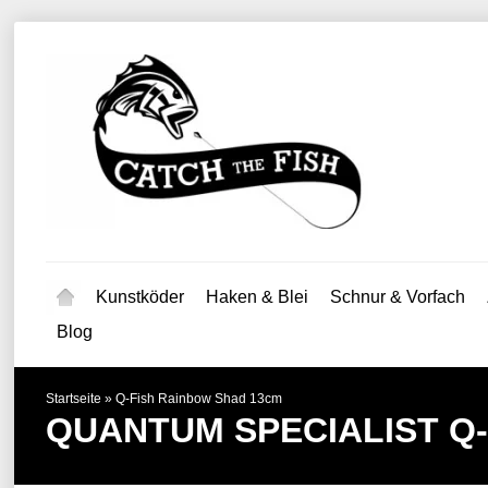
Kunstköder
Haken & Blei
Schnur & Vorfach
Blog
Startseite
»
Q-Fish Rainbow Shad 13cm
QUANTUM SPECIALIST
Q-