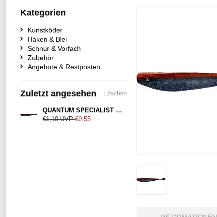
Kategorien
Kunstköder
Haken & Blei
Schnur & Vorfach
Zubehör
Angebote & Restposten
Zuletzt angesehen
Löschen
QUANTUM SPECIALIST Q-Fish Camouflage 13cm
€1,10
UVP
€0,55