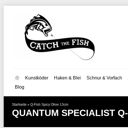
Kunstköder
Haken & Blei
Schnur & Vorfach
Blog
Startseite
»
Q-Fish Spicy Olive 13cm
QUANTUM SPECIALIST
Q-