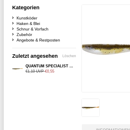
Kategorien
Kunstköder
Haken & Blei
Schnur & Vorfach
Zubehör
Angebote & Restposten
Zuletzt angesehen
Löschen
QUANTUM SPECIALIST Q-Fish Spicy Olive 13cm
€1,10
UVP
€0,55