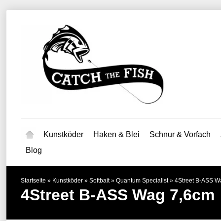
Kunstköder
Haken & Blei
Schnur & Vorfach
Blog
Startseite
»
Kunstköder
»
Softbait
»
Quantum Specialist
»
4Street B-ASS W
4Street B-ASS Wag 7,6cm