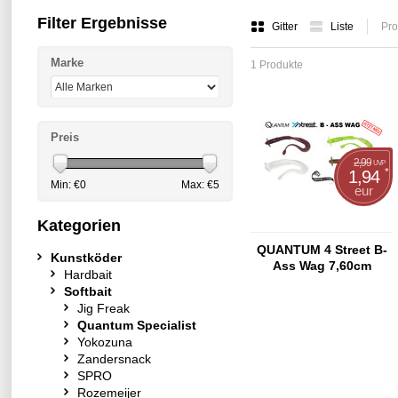
Filter Ergebnisse
Gitter
Liste
Pro
Marke
1 Produkte
Preis
2,99
UVP
*
1,94
Min: €
0
Max: €
5
eur
Kategorien
QUANTUM 4 Street B-
Kunstköder
Ass Wag 7,60cm
Hardbait
Softbait
Jig Freak
Quantum Specialist
Yokozuna
Zandersnack
SPRO
Rozemeijer