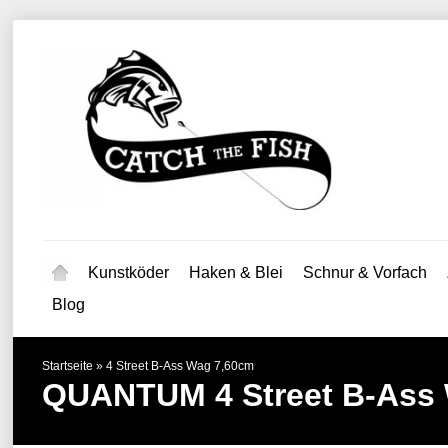
Kunstköder
Haken & Blei
Schnur & Vorfach
Blog
Startseite
»
4 Street B-Ass Wag 7,60cm
QUANTUM
4 Street B-Ass