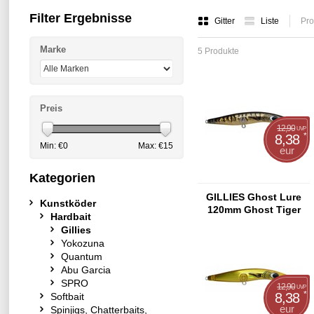
Filter Ergebnisse
Gitter
Liste
Pro
Marke
5 Produkte
Preis
12,90
UVP
*
8,38
Min: €
0
Max: €
15
eur
Kategorien
GILLIES Ghost Lure
Kunstköder
120mm Ghost Tiger
Hardbait
Lily
Gillies
Yokozuna
Quantum
Abu Garcia
SPRO
12,90
UVP
*
8,38
Softbait
eur
Spinjigs, Chatterbaits,