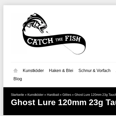
Kunstköder
Haken & Blei
Schnur & Vorfach
Blog
Startseite
»
Kunstköder
»
Hardbait
»
Gillies
»
Ghost Lure 120mm 23g Tauch
Ghost Lure 120mm 23g Ta