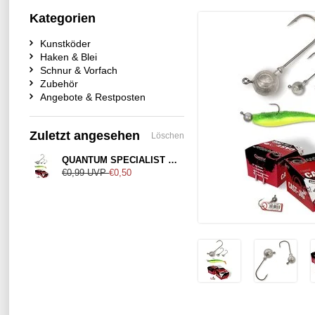
Kategorien
Kunstköder
Haken & Blei
Schnur & Vorfach
Zubehör
Angebote & Restposten
Zuletzt angesehen
Löschen
QUANTUM SPECIALIST CAST JIG GRÖßE 1 50 DEGREE
€0,99
UVP
€0,50