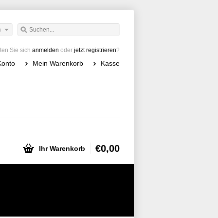
h
en Sie sich
anmelden
oder
jetzt registrieren
?
Konto
Mein Warenkorb
Kasse
€0,00
Ihr Warenkorb