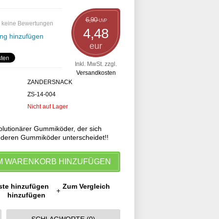
6,90
UVP
 keine Bewertungen
4,48
ng hinzufügen
eur
Inkl. MwSt. zzgl.
Versandkosten
ZANDERSNACK
ZS-14-004
Nicht auf Lager
volutionärer Gummiköder, der sich
anderen Gummiköder unterscheidet!!
M WARENKORB HINZUFÜGEN
ste hinzufügen
Zum Vergleich
hinzufügen