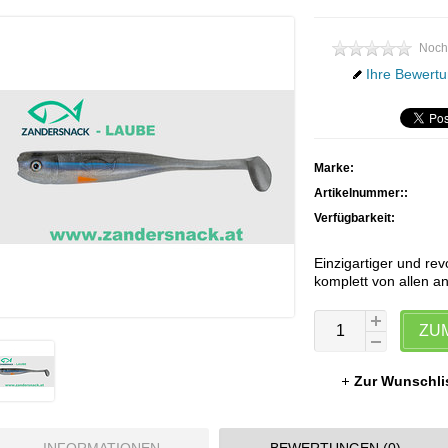
Noch
Ihre Bewertu
Marke:
Artikelnummer::
Verfügbarkeit:
Einzigartiger und re
komplett von allen 
ZU
Zur Wunschli