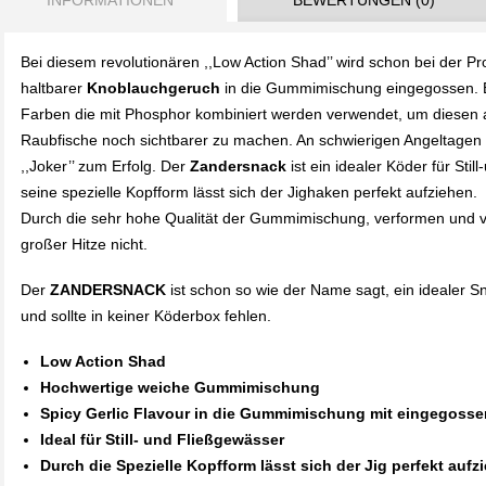
INFORMATIONEN
BEWERTUNGEN (0)
Bei diesem revolutionären ,,Low Action Shad’’ wird schon bei der Pr
haltbarer
Knoblauchgeruch
in die Gummimischung eingegossen. B
Farben die mit Phosphor kombiniert werden verwendet, um diesen 
Raubfische noch sichtbarer zu machen. An schwierigen Angeltagen 
,,Joker’’ zum Erfolg. Der
Zandersnack
ist ein idealer Köder für Sti
seine spezielle Kopfform lässt sich der Jighaken perfekt aufziehen.
Durch die sehr hohe Qualität der Gummimischung, verformen und v
großer Hitze nicht.
Der
ZANDERSNACK
ist schon so wie der Name sagt, ein idealer S
und sollte in keiner Köderbox fehlen.
Low Action Shad
Hochwertige weiche Gummimischung
Spicy Gerlic Flavour in die Gummimischung mit eingegossen
Ideal für Still- und Fließgewässer
Durch die Spezielle Kopfform lässt sich der Jig perfekt aufz