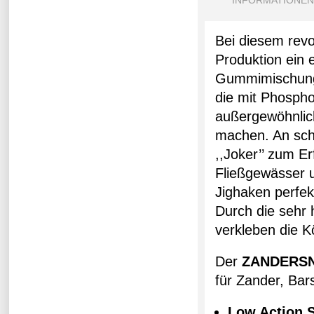
INFORMATIONEN
Bei diesem rev
Produktion ein 
Gummimischung 
die mit Phosph
außergewöhnlich
machen. An schw
,,Joker’’ zum E
Fließgewässer u
Jighaken perfek
Durch die sehr
verkleben die K
Der
ZANDERS
für Zander, Bar
Low Action 