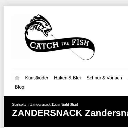
Kunstköder
Haken & Blei
Schnur & Vorfach
Blog
Startseite
»
Zandersnack 11cm Night Shad
ZANDERSNACK
Zandersn