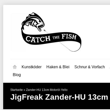
Kunstköder
Haken & Blei
Schnur & Vorfach
Blog
Startseite
»
Zander-HU 13cm Motoröl-Yello
JigFreak
Zander-HU 13cm 