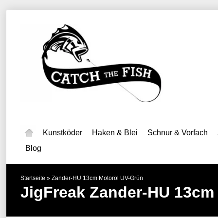
Kunstköder
Haken & Blei
Schnur & Vorfach
Blog
Startseite
»
Zander-HU 13cm Motoröl UV-Grün
JigFreak
Zander-HU 13cm 