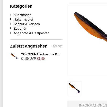
Kategorien
Kunstköder
Haken & Blei
Schnur & Vorfach
Zubehör
Angebote & Restposten
Zuletzt angesehen
Löschen
YOKOZUNA Yokozuna Denver 100mm Dark-Shad
€4,99
UVP
€1,99
INFORMATIONEN