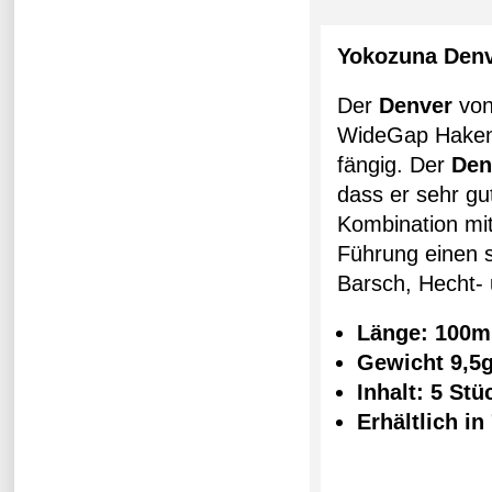
Yokozuna Den
Der
Denver
vo
WideGap Haken g
fängig. Der
Den
dass er sehr gut
Kombination mi
Führung einen s
Barsch, Hecht-
Länge: 100
Gewicht 9,5
Inhalt: 5 St
Erhältlich in