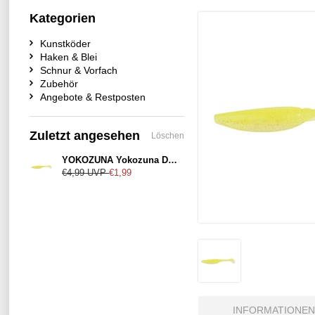
Kategorien
Kunstköder
Haken & Blei
Schnur & Vorfach
Zubehör
Angebote & Restposten
Zuletzt angesehen
Löschen
YOKOZUNA Yokozuna Denver 100mm Citrus-Shad
€4,99
UVP
€1,99
INFORMATIONEN