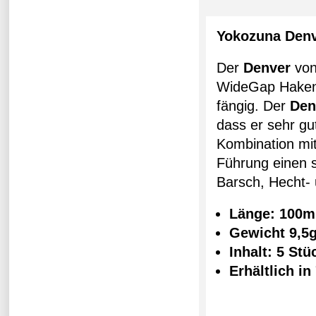
Yokozuna Den
Der
Denver
vo
WideGap Haken g
fängig. Der
Den
dass er sehr gut
Kombination mi
Führung einen s
Barsch, Hecht-
Länge: 100
Gewicht 9,5
Inhalt: 5 St
Erhältlich in