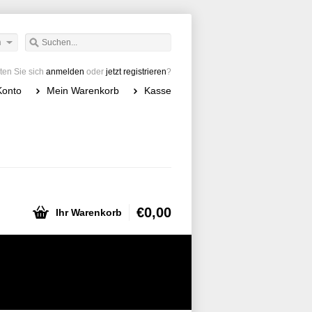
h
en Sie sich
anmelden
oder
jetzt registrieren
?
Konto
Mein Warenkorb
Kasse
€0,00
Ihr Warenkorb