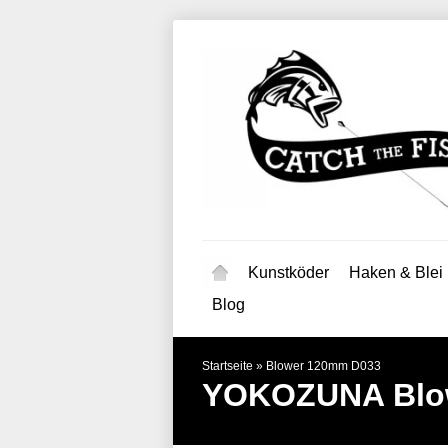
Kunstköder
Haken & Blei
Blog
Startseite
»
Blower 120mm D033
YOKOZUNA
Bl