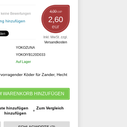
4,00
UVP
 keine Bewertungen
2,60
ng hinzufügen
eur
Inkl. MwSt. zzgl.
Versandkosten
YOKOZUNA
YOKOIYB120D033
Auf Lager
ervorragender Köder für Zander, Hecht
M WARENKORB HINZUFÜGEN
ste hinzufügen
Zum Vergleich
hinzufügen