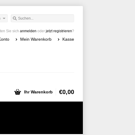
h
en Sie sich
anmelden
oder
jetzt registrieren
?
Konto
Mein Warenkorb
Kasse
€0,00
Ihr Warenkorb