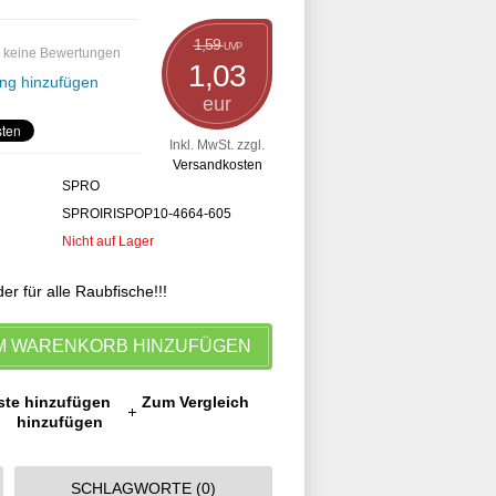
1,59
UVP
 keine Bewertungen
1,03
ng hinzufügen
eur
Inkl. MwSt. zzgl.
Versandkosten
SPRO
SPROIRISPOP10-4664-605
Nicht auf Lager
r für alle Raubfische!!!
M WARENKORB HINZUFÜGEN
ste hinzufügen
Zum Vergleich
hinzufügen
SCHLAGWORTE (0)