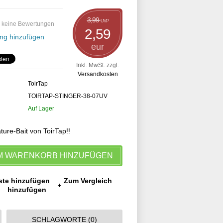
3,99
UVP
 keine Bewertungen
2,59
ng hinzufügen
eur
Inkl. MwSt. zzgl.
Versandkosten
ToirTap
TOIRTAP-STINGER-38-07UV
Auf Lager
ure-Bait von ToirTap!!
M WARENKORB HINZUFÜGEN
ste hinzufügen
Zum Vergleich
hinzufügen
SCHLAGWORTE (0)