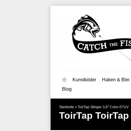
Kunstköder
Haken & Blei
Blog
Startseite
»
ToirTap Stinger 3,8" Color-07UV
ToirTap
ToirTap