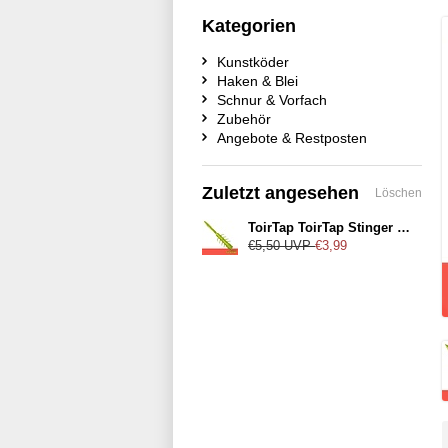
Kategorien
Kunstköder
Haken & Blei
Schnur & Vorfach
Zubehör
Angebote & Restposten
Zuletzt angesehen
Löschen
ToirTap ToirTap Stinger 3,8" Color-07UV
€5,50
UVP
€3,99