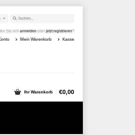
h
en Sie sich
anmelden
oder
jetzt registrieren
?
Konto
Mein Warenkorb
Kasse
€0,00
Ihr Warenkorb