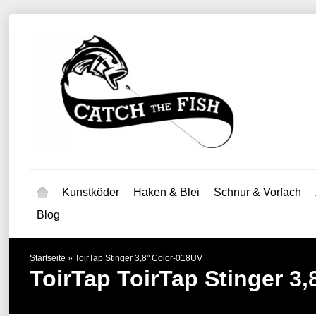
Kunstköder
Haken & Blei
Schnur & Vorfach
Blog
Startseite
»
ToirTap Stinger 3,8" Color-018UV
ToirTap
ToirTap Stinger 3