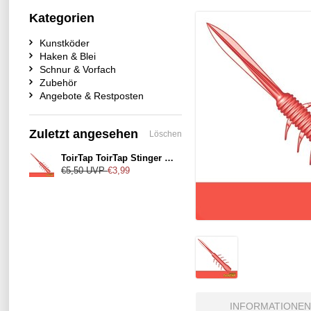
Kategorien
Kunstköder
Haken & Blei
Schnur & Vorfach
Zubehör
Angebote & Restposten
Zuletzt angesehen
Löschen
ToirTap ToirTap Stinger 3,8" Color-018UV
€5,50
UVP
€3,99
INFORMATIONEN