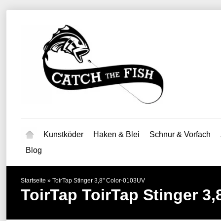
Kunstköder
Haken & Blei
Schnur & Vorfach
Blog
Startseite
»
ToirTap Stinger 3,8" Color-0103UV
ToirTap
ToirTap Stinger 3