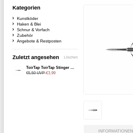
Kategorien
Kunstköder
Haken & Blei
Schnur & Vorfach
Zubehör
Angebote & Restposten
Zuletzt angesehen
Löschen
ToirTap ToirTap Stinger 3,8" Color-0103UV
€5,50
UVP
€3,99
INFORMATIONEN