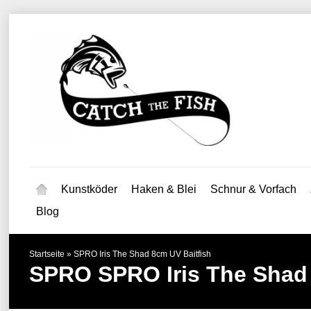
Kunstköder
Haken & Blei
Schnur & Vorfach
Blog
Startseite
»
SPRO Iris The Shad 8cm UV Baitfish
SPRO
SPRO Iris The Shad