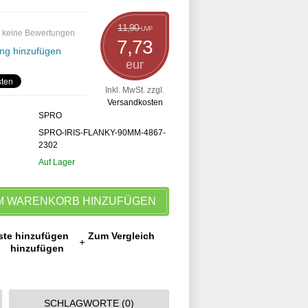
11,90
UVP
 keine Bewertungen
7,73
ng hinzufügen
eur
Inkl. MwSt. zzgl.
Versandkosten
SPRO
SPRO-IRIS-FLANKY-90MM-4867-
2302
Auf Lager
M WARENKORB HINZUFÜGEN
ste hinzufügen
Zum Vergleich
hinzufügen
SCHLAGWORTE (0)