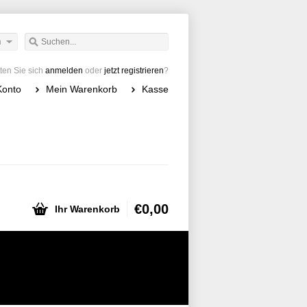
h
en Sie sich
anmelden
oder
jetzt registrieren
?
Konto
Mein Warenkorb
Kasse
€0,00
Ihr Warenkorb