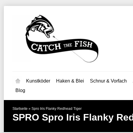
Kunstköder
Haken & Blei
Schnur & Vorfach
Blog
Startseite
»
Spro Iris Flanky Redhead Tiger
SPRO
Spro Iris Flanky Re