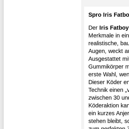
Spro Iris Fat
Der
Iris Fatboy
Merkmale in ei
realistische, b
Augen, weckt au
Ausgestattet m
Gummikörper mit
erste Wahl, we
Dieser Köder en
Technik einen „
zwischen 30 un
Köderaktion kan
ein kurzes Anje
stehen bleibt, 
zum perfekten Z