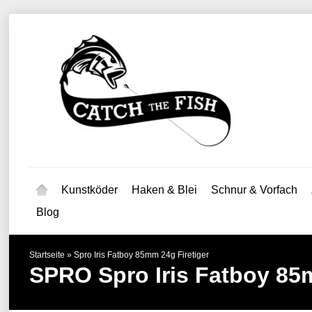
Kunstköder
Haken & Blei
Schnur & Vorfach
Blog
Startseite
»
Spro Iris Fatboy 85mm 24g Firetiger
SPRO
Spro Iris Fatboy 85