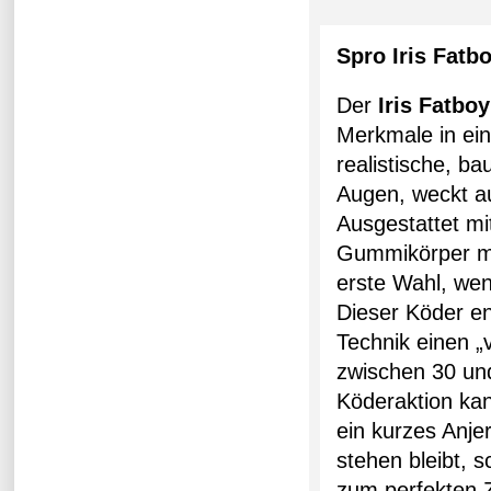
Spro Iris Fat
Der
Iris Fatboy
Merkmale in ei
realistische, b
Augen, weckt au
Ausgestattet m
Gummikörper mit
erste Wahl, we
Dieser Köder en
Technik einen „
zwischen 30 un
Köderaktion kan
ein kurzes Anje
stehen bleibt, 
zum perfekten Z