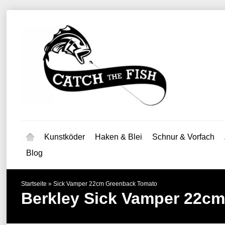
Kunstköder
Haken & Blei
Schnur & Vorfach
Blog
Startseite
»
Sick Vamper 22cm Greenback Tomato
Berkley
Sick Vamper 22c